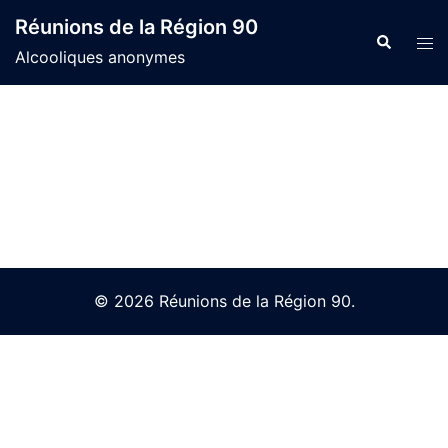
Skip
Réunions de la Région 90
to
Search
Tog
Alcooliques anonymes
content
men
© 2026 Réunions de la Région 90.