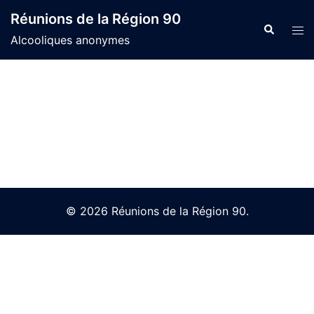
Skip
Réunions de la Région 90
to
Search
Tog
Alcooliques anonymes
content
men
© 2026 Réunions de la Région 90.