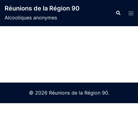
Skip
Réunions de la Région 90
to
Search
Tog
Alcooliques anonymes
content
men
© 2026 Réunions de la Région 90.