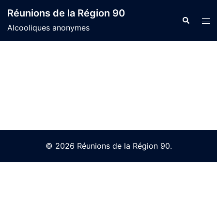
Skip
Réunions de la Région 90
to
Search
Tog
Alcooliques anonymes
content
men
© 2026 Réunions de la Région 90.