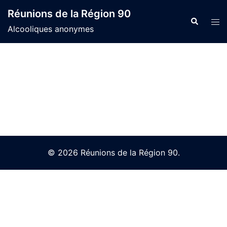
Skip
Réunions de la Région 90
to
Search
Tog
Alcooliques anonymes
content
men
© 2026 Réunions de la Région 90.