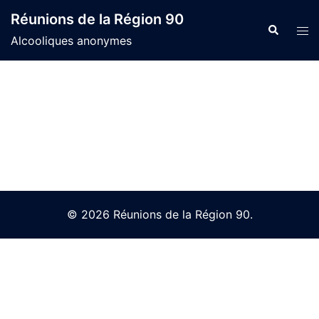
Skip
Réunions de la Région 90
to
Search
Tog
Alcooliques anonymes
content
men
© 2026 Réunions de la Région 90.