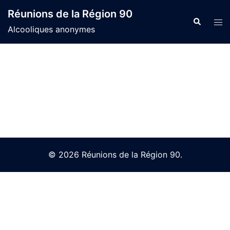
Skip
Réunions de la Région 90
to
Search
Tog
Alcooliques anonymes
content
men
© 2026 Réunions de la Région 90.