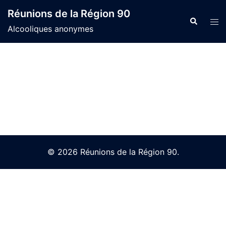
Skip
Réunions de la Région 90
to
Search
Tog
Alcooliques anonymes
content
men
© 2026 Réunions de la Région 90.