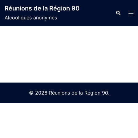
Skip
Réunions de la Région 90
to
Search
Tog
Alcooliques anonymes
content
men
© 2026 Réunions de la Région 90.