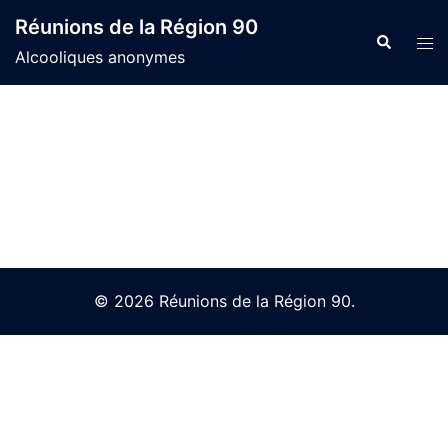
Skip
Réunions de la Région 90
to
Search
Tog
Alcooliques anonymes
content
men
© 2026 Réunions de la Région 90.