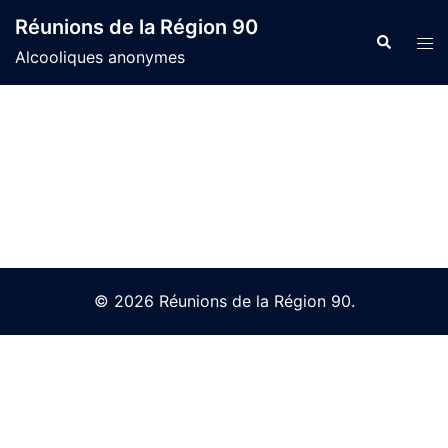
Skip
Réunions de la Région 90
to
Search
Tog
Alcooliques anonymes
content
men
© 2026 Réunions de la Région 90.