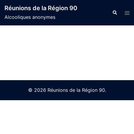
Skip
Réunions de la Région 90
to
Search
Tog
Alcooliques anonymes
content
men
© 2026 Réunions de la Région 90.