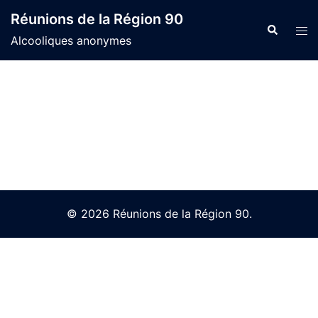
Skip
Réunions de la Région 90
to
Search
Tog
Alcooliques anonymes
content
men
© 2026 Réunions de la Région 90.