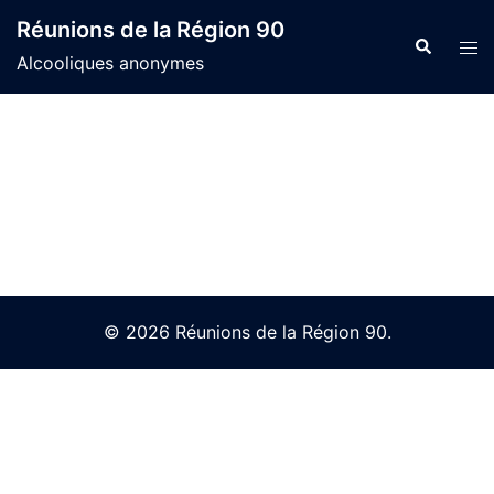
Skip
Réunions de la Région 90
to
Search
Tog
Alcooliques anonymes
content
men
© 2026 Réunions de la Région 90.