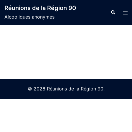
Skip
Réunions de la Région 90
to
Search
Tog
Alcooliques anonymes
content
men
© 2026 Réunions de la Région 90.