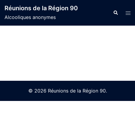
Skip
Réunions de la Région 90
to
Search
Tog
Alcooliques anonymes
content
men
© 2026 Réunions de la Région 90.