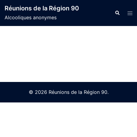
Skip
Réunions de la Région 90
to
Search
Tog
Alcooliques anonymes
content
men
© 2026 Réunions de la Région 90.