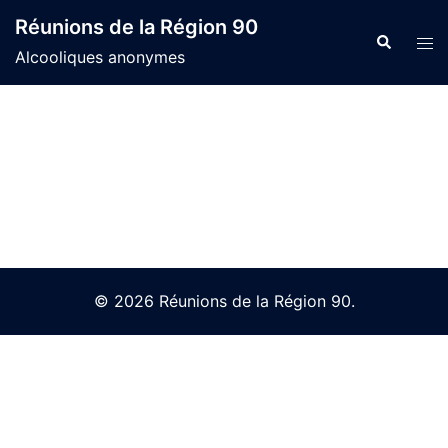
Skip
Réunions de la Région 90
to
Search
Tog
Alcooliques anonymes
content
men
© 2026 Réunions de la Région 90.