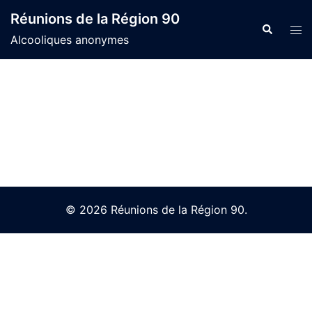
Skip
Réunions de la Région 90
to
Search
Tog
Alcooliques anonymes
content
men
© 2026 Réunions de la Région 90.