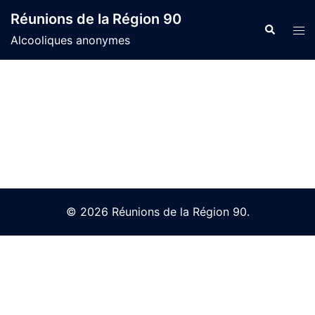
Skip
Réunions de la Région 90
to
Search
Tog
Alcooliques anonymes
content
men
© 2026 Réunions de la Région 90.