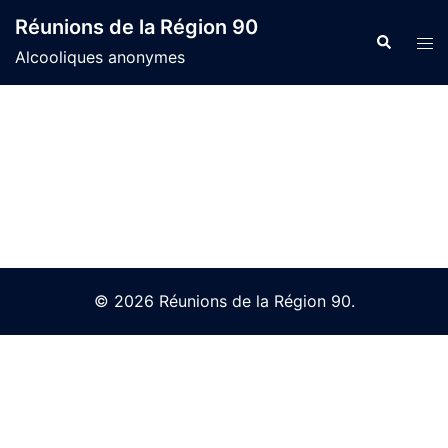
Skip
Réunions de la Région 90
to
Search
Tog
Alcooliques anonymes
content
men
© 2026 Réunions de la Région 90.