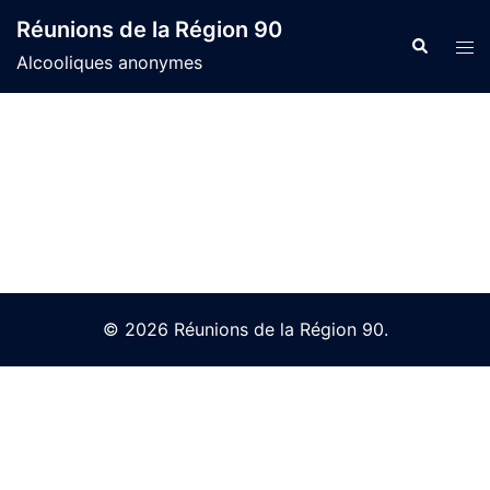
Skip
Réunions de la Région 90
to
Search
Tog
Alcooliques anonymes
content
men
© 2026 Réunions de la Région 90.