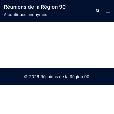
Skip
Réunions de la Région 90
to
Search
Tog
Alcooliques anonymes
content
men
© 2026 Réunions de la Région 90.