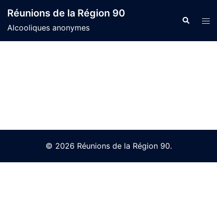
Skip
Réunions de la Région 90
to
Search
Tog
Alcooliques anonymes
content
men
© 2026 Réunions de la Région 90.