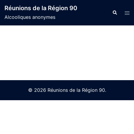
Skip
Réunions de la Région 90
to
Search
Tog
Alcooliques anonymes
content
men
© 2026 Réunions de la Région 90.