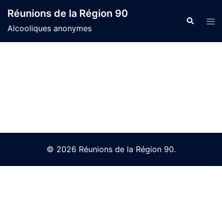
Skip
Réunions de la Région 90
to
Search
Tog
Alcooliques anonymes
content
men
© 2026 Réunions de la Région 90.